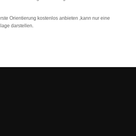
 erste Orientierung kostenlos anbieten ,kann nur eine
age darstellen.