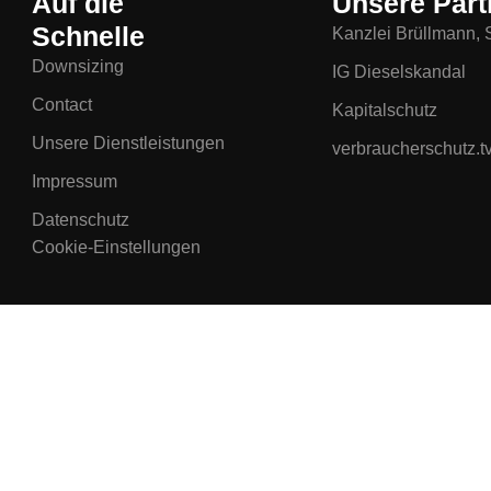
Auf die
Unsere Part
Schnelle
Kanzlei Brüllmann, S
Downsizing
IG Dieselskandal
Contact
Kapitalschutz
Unsere Dienstleistungen
verbraucherschutz.t
Impressum
Datenschutz
Cookie-Einstellungen