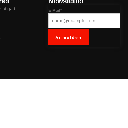
ner
Newsletter
tuttgart
E-Mail*
Anmelden
v