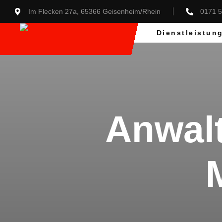
Im Flecken 27a, 65366 Geisenheim/Rhein
0171 
Dienstleistun
Anwalt