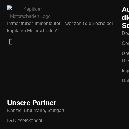
A
di
Immer früher, immer teurer – wer zahlt die Zeche bei
Sc
kapitalen Motorschäden?
Do
Con
Un
Die
Im
Dat
Coo
Ein
Unsere Partner
Kanzlei Brüllmann, Stuttgart
IG Dieselskandal