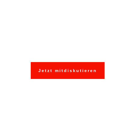
Auch betroffen?
Schildern Sie uns
und anderen Ihre
Erfahrungen:
Jetzt mitdiskutieren