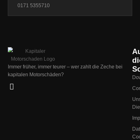
0171 5355710
A
di
Immer früher, immer teurer – wer zahlt die Zeche bei
Sc
kapitalen Motorschäden?
Do
Con
Un
Die
Im
Dat
Coo