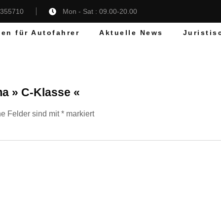
5355710
Mon - Sat : 09.00-20.00
gen für Autofahrer
Aktuelle News
Juristis
a » C-Klasse «
he Felder sind mit
*
markiert