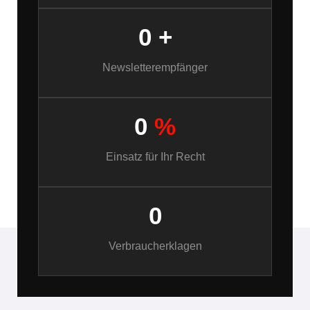
0
+
Newsletterempfänger
0
%
Einsatz für Ihr Recht
0
Verbraucherklagen