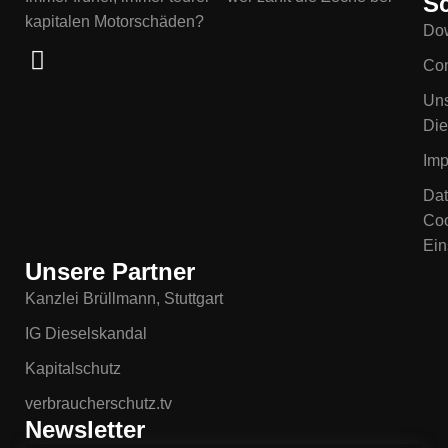
Sc
kapitalen Motorschäden?
Do
Con
Un
Die
Im
Dat
Coo
Ein
Unsere Partner
Kanzlei Brüllmann, Stuttgart
IG Dieselskandal
Kapitalschutz
verbraucherschutz.tv
Newsletter