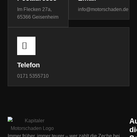
Im Flecken 27a,
info@motorschaden.de
65366 Geisenheim
Telefon
0171 5355710
A
di
Immer früher, immer teurer – wer zahlt die Zeche bei