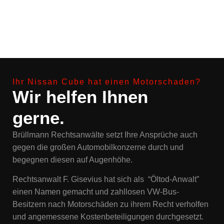
Ihr Nissan Cube hat einen Motorschaden?
Wir helfen Ihnen
gerne.
Brüllmann Rechtsanwälte setzt Ihre Ansprüche auch
gegen die großen Automobilkonzerne durch und
begegnen diesen auf Augenhöhe.
Rechtsanwalt F. Gisevius hat sich als “Öltod-Anwalt”
einen Namen gemacht und zahllosen VW-Bus-
Besitzern nach Motorschäden zu ihrem Recht verholfen
und angemessene Kostenbeteiligungen durchgesetzt.