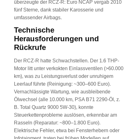
überzeugte der RCZ-R: Euro NCAP vergab 2010
fünf Sterne, dank stabiler Karosserie und
umfassender Airbags.
Technische
Herausforderungen und
Rückrufe
Der RCZ-R hatte Schwachstellen. Der 1.6 THP-
Motor litt unter verkokten Einlassventilen (>60.000
km), was zu Leistungsverlust oder unruhigem
Leerlauf führte (Reinigung: ~300–600 Euro).
Vernachlässigte Wartung, wie ausbleibende
Ölwechsel (alle 10.000 km, PSA B71 2290-Öl, z.
B. Total Quartz 9000 5W-30), konnte
Steuerkettenprobleme auslösen, erkennbar am
Rasseln (Reparatur: ~800–1.800 Euro).
Elektrische Fehler, etwa bei Fensterhebern oder
Infotainment, traten bei frühen Modellen auf