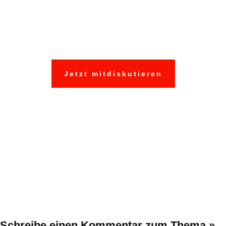
Schildern Sie uns
und anderen Ihre
Erfahrungen:
Jetzt mitdiskutieren
Schreibe einen Kommentar
zum Thema »