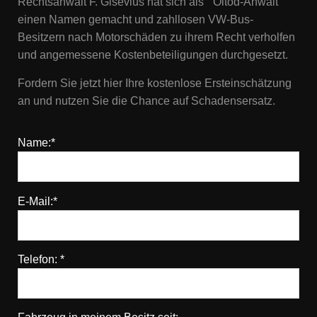
Rechtsanwalt F. Gisevius hat sich als “Öltod-Anwalt”
einen Namen gemacht und zahllosen VW-Bus-
Besitzern nach Motorschäden zu ihrem Recht verholfen
und angemessene Kostenbeteiligungen durchgesetzt.
Fordern Sie jetzt hier Ihre kostenlose Ersteinschätzung
an und nutzen Sie die Chance auf Schadensersatz.
Name:*
E-Mail:*
Telefon: *