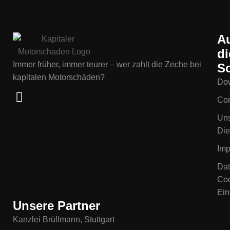
A
di
Immer früher, immer teurer – wer zahlt die Zeche bei
Sc
kapitalen Motorschäden?
Do
Con
Un
Die
Im
Dat
Coo
Ein
Unsere Partner
Kanzlei Brüllmann, Stuttgart