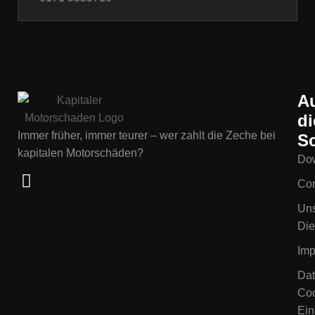
A
di
Immer früher, immer teurer – wer zahlt die Zeche bei
Sc
kapitalen Motorschäden?
Do
Con
Un
Die
Im
Dat
Coo
Ein