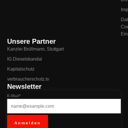
Im
Dat
Coo
Ein
Unsere Partner
Kanzlei Brüllmann, Stuttgart
IG Dieselskandal
Kapitalschutz
verbraucherschutz.tv
Newsletter
E-Mail*
Anmelden