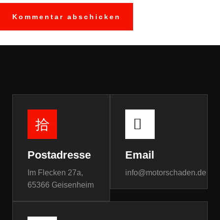
Postadresse
Email
Im Flecken 27a,
info@motorschaden.de
65366 Geisenheim