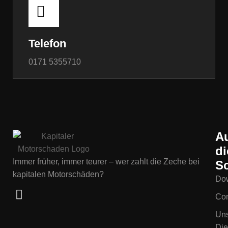
Telefon
0171 5355710
A
di
Immer früher, immer teurer – wer zahlt die Zeche bei
Sc
kapitalen Motorschäden?
Do
Con
Un
Die