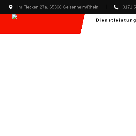
Im Flecken 27a, 65366 Geisenheim/Rhein
0171 
Dienstleistun