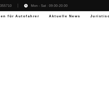
5355710
Mon - Sat : 09.00-20.00
gen für Autofahrer
Aktuelle News
Juristis