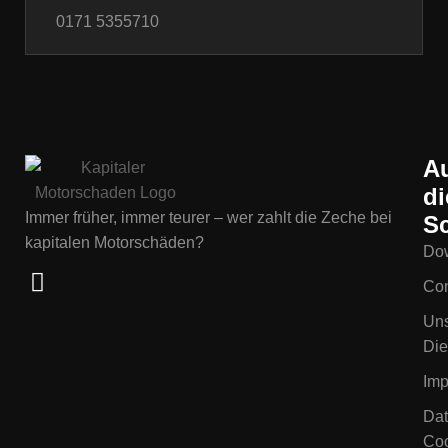
0171 5355710
A
di
Immer früher, immer teurer – wer zahlt die Zeche bei
Sc
kapitalen Motorschäden?
Do
Con
Un
Die
Im
Dat
Coo